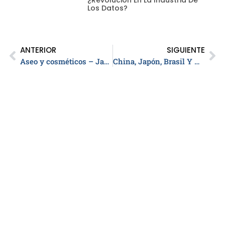
¿revolución En La Industria De
Los Datos?
ANTERIOR
SIGUIENTE
Aseo y cosméticos – Jabones y detergentes
China, Japón, Brasil Y México Principales Proveedores De Acero En Colombia
Enlaces
Sectores
Publicaciones
Nuestras políticas
Contacto
Servicio al cliente:
+57 304 572 8077