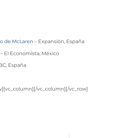
jo de McLaren
– Expansión, España
– El Economista, México
BC, España
w][vc_column][/vc_column][/vc_row]