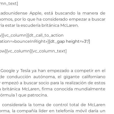
umn_text]
stadounidense Apple, está buscando la manera de
tónomos, por lo que ha considerado empezar a buscar
ría estar la escudería británica McLaren.
][vc_column][dt_call_to_action
mation=»bounceInRight»]
[dt_gap height=»3″/]
_row][vc_column][vc_column_text]
 Google y Tesla ya han empezado a competir en el
de conducción autónoma, el gigante californiano
 empezó a buscar socio para la realización de estos
ría británica McLaren, firma conocida mundialmente
Fórmula 1 que patrocina.
e consideraría la toma de control total de McLaren
orma, la compañía líder en telefonía móvil daría un