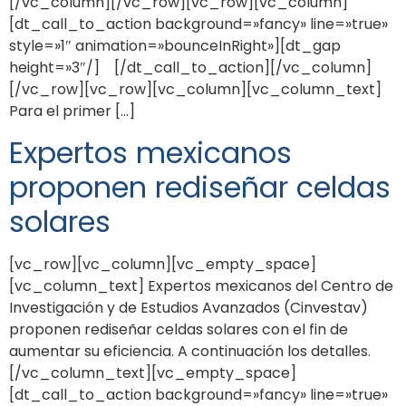
[/vc_column][/vc_row][vc_row][vc_column]
[dt_call_to_action background=»fancy» line=»true»
style=»1″ animation=»bounceInRight»][dt_gap
height=»3″/] [/dt_call_to_action][/vc_column]
[/vc_row][vc_row][vc_column][vc_column_text]
Para el primer […]
Expertos mexicanos
proponen rediseñar celdas
solares
[vc_row][vc_column][vc_empty_space]
[vc_column_text] Expertos mexicanos del Centro de
Investigación y de Estudios Avanzados (Cinvestav)
proponen rediseñar celdas solares con el fin de
aumentar su eficiencia. A continuación los detalles.
[/vc_column_text][vc_empty_space]
[dt_call_to_action background=»fancy» line=»true»